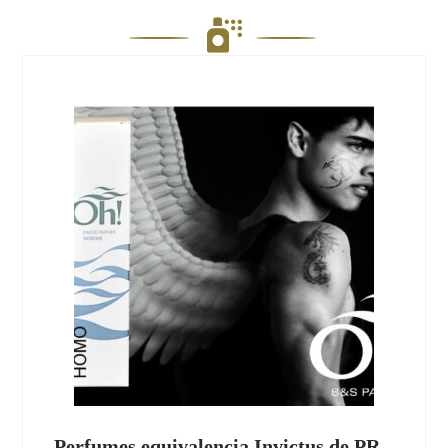

Perfumes equivalencia Invictus de PR –