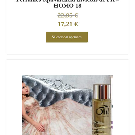
HOMO 18
22,95
€
17,21
€
Seleccionar opciones