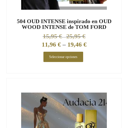
504 OUD INTENSE inspirado en OUD
WOOD INTENSE de TOM FORD
15,95
€
25,95
€
–
11,96
€
–
19,46
€
Seleccionar opciones