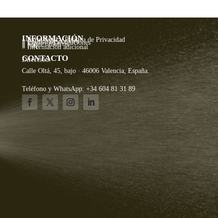
INFORMACIÓN
» Aviso legal y Política de Privacidad
» Política de cookies
» Envíos y Devoluciones
» Sobre nosotros
» Faq
» Información adicional
CONTACTO
Dirección:
Calle Oltá, 45, bajo · 46006 Valencia, España.
Teléfono y WhatsApp: +34 604 81 31 89