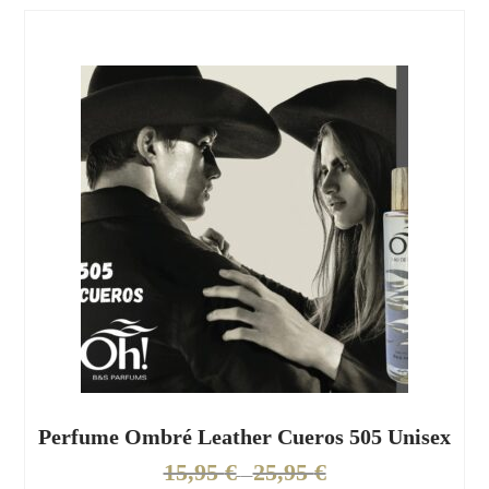
Perfume Ombré Leather Cueros 505 Unisex
15,95
€
25,95
€
–