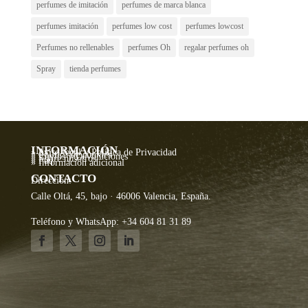
perfumes de imitación
perfumes de marca blanca
perfumes imitación
perfumes low cost
perfumes lowcost
Perfumes no rellenables
perfumes Oh
regalar perfumes oh
Spray
tienda perfumes
INFORMACIÓN
» Aviso legal y Política de Privacidad
» Política de cookies
» Envíos y Devoluciones
» Sobre nosotros
» Faq
» Información adicional
CONTACTO
Dirección:
Calle Oltá, 45, bajo · 46006 Valencia, España.
Teléfono y WhatsApp: +34 604 81 31 89