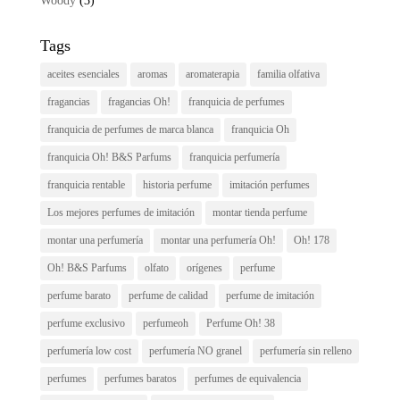
Woody
(3)
Tags
aceites esenciales
aromas
aromaterapia
familia olfativa
fragancias
fragancias Oh!
franquicia de perfumes
franquicia de perfumes de marca blanca
franquicia Oh
franquicia Oh! B&S Parfums
franquicia perfumería
franquicia rentable
historia perfume
imitación perfumes
Los mejores perfumes de imitación
montar tienda perfume
montar una perfumería
montar una perfumería Oh!
Oh! 178
Oh! B&S Parfums
olfato
orígenes
perfume
perfume barato
perfume de calidad
perfume de imitación
perfume exclusivo
perfumeoh
Perfume Oh! 38
perfumería low cost
perfumería NO granel
perfumería sin relleno
perfumes
perfumes baratos
perfumes de equivalencia