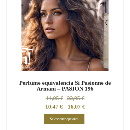
Perfume equivalencia Si Pasionne de
Armani – PASION 196
14,95
€
22,95
€
-
10,47
€
-
16,07
€
Seleccionar opciones