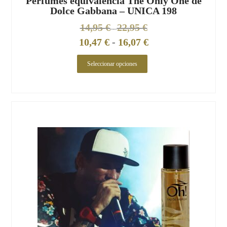
Perfumes equivalencia The Only One de
Dolce Gabbana – UNICA 198
14,95
€
22,95
€
-
10,47
€
-
16,07
€
Seleccionar opciones