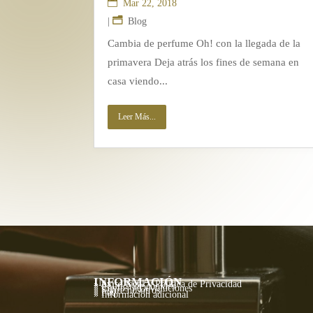
Mar 22, 2018
|
Blog
Cambia de perfume Oh! con la llegada de la
primavera Deja atrás los fines de semana en
casa viendo...
Leer Más...
INFORMACIÓN
» Aviso legal y Política de Privacidad
» Política de cookies
» Envíos y Devoluciones
» Sobre nosotros
» Faq
» Información adicional