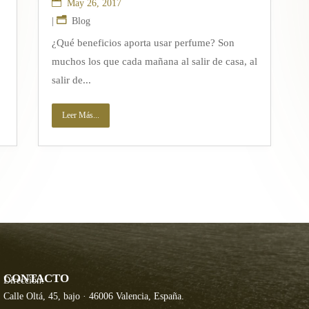
May 26, 2017
|
Blog
¿Qué beneficios aporta usar perfume? Son
muchos los que cada mañana al salir de casa, al
salir de...
Leer Más...
CONTACTO
Dirección:
Calle Oltá, 45, bajo · 46006 Valencia, España.