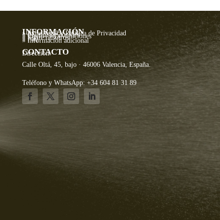
INFORMACIÓN
» Aviso legal y Política de Privacidad
» Política de cookies
» Envíos y Devoluciones
» Sobre nosotros
» Faq
» Información adicional
CONTACTO
Dirección:
Calle Oltá, 45, bajo · 46006 Valencia, España.
Teléfono y WhatsApp: +34 604 81 31 89