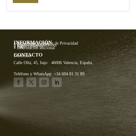
INFORMACIÓN
» Aviso legal y Política de Privacidad
» Política de cookies
» Envíos y Devoluciones
» Sobre nosotros
» Faq
» Información adicional
CONTACTO
Dirección:
Calle Oltá, 45, bajo · 46006 Valencia, España.
Teléfono y WhatsApp: +34 604 81 31 89