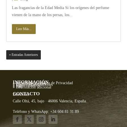
Las fragancias de la Edad Media Si los orígenes del perfume
vienen de la mano de los persas, los...
Leer Más...
« Entradas Anteriores
INFORMACIÓN
» Aviso legal y Política de Privacidad
» Política de cookies
» Envíos y Devoluciones
» Sobre nosotros
» Faq
» Información adicional
CONTACTO
Dirección:
Calle Oltá, 45, bajo · 46006 Valencia, España.
Teléfono y WhatsApp: +34 604 81 31 89