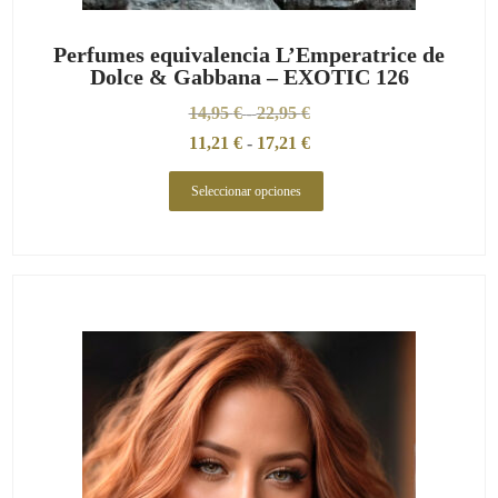
Perfumes equivalencia L’Emperatrice de
Dolce & Gabbana – EXOTIC 126
14,95
€
22,95
€
-
11,21
€
-
17,21
€
Seleccionar opciones