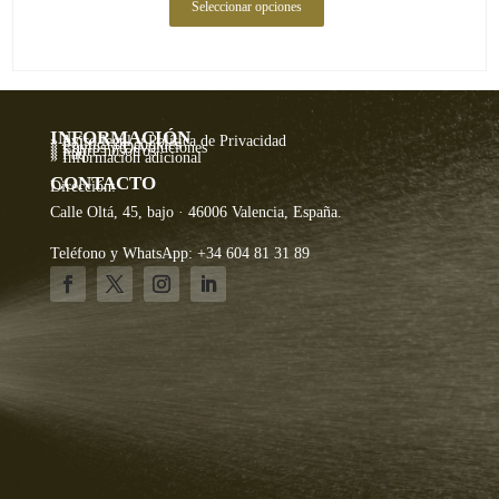
Seleccionar opciones
INFORMACIÓN
» Aviso legal y Política de Privacidad
» Política de cookies
» Envíos y Devoluciones
» Sobre nosotros
» Faq
» Información adicional
CONTACTO
Dirección:
Calle Oltá, 45, bajo · 46006 Valencia, España.
Teléfono y WhatsApp: +34 604 81 31 89