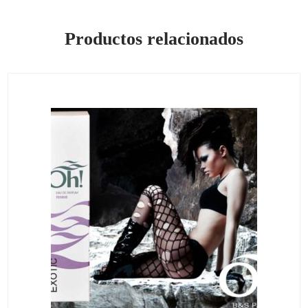
Productos relacionados