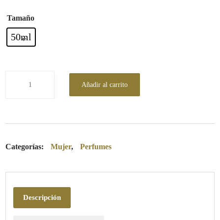
Tamaño
50ml
Añadir al carrito
Categorías:
Mujer
,
Perfumes
Descripción