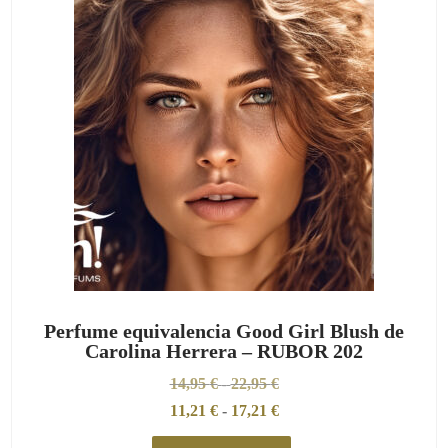
Perfume equivalencia Good Girl Blush de
Carolina Herrera – RUBOR 202
14,95
€
22,95
€
-
11,21
€
-
17,21
€