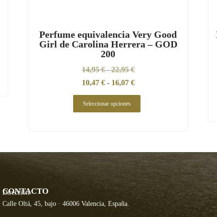
Perfume equivalencia Very Good
Girl de Carolina Herrera – GOD
200
14,95
€
22,95
€
-
10,47
€
-
16,07
€
Seleccionar opciones
CONTACTO
Dirección:
Calle Oltá, 45, bajo · 46006 Valencia, España.