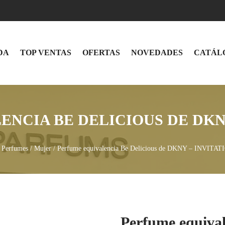
DA
TOP VENTAS
OFERTAS
NOVEDADES
CATÁL
NCIA BE DELICIOUS DE DKNY
/
Perfumes
/
Mujer
/ Perfume equivalencia Be Delicious de DKNY – INVITAT
Perfume equival