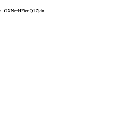
gsh=OXNrcHFienQ1Zjdn