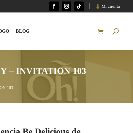
Mi cuenta
OGO
BLOG
 – INVITATION 103
ION 103
encia Be Delicious de