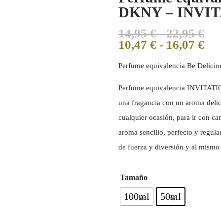
DKNY – INVIT
14,95
€
-
22,95
€
10,47
€
-
16,07
€
Perfume equivalencia Be Delic
Perfume equivalencia INVITATIO
una fragancia con un aroma deli
cualquier ocasión, para ir con ca
aroma sencillo, perfecto y regula
de fuerza y diversión y al mismo
Tamaño
100ml
50ml