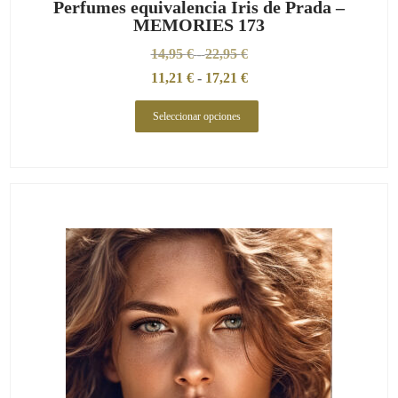
Perfumes equivalencia Iris de Prada –
MEMORIES 173
14,95
€
22,95
€
-
11,21
€
-
17,21
€
Seleccionar opciones