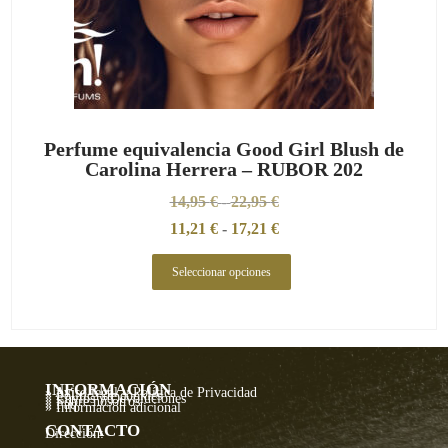
Perfume equivalencia Good Girl Blush de
Carolina Herrera – RUBOR 202
14,95
€
22,95
€
-
11,21
€
-
17,21
€
Seleccionar opciones
INFORMACIÓN
» Aviso legal y Política de Privacidad
» Política de cookies
» Envíos y Devoluciones
» Sobre nosotros
» Faq
» Información adicional
CONTACTO
Dirección: