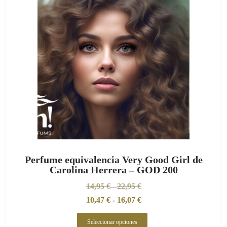
Perfume equivalencia Very Good Girl de
Carolina Herrera – GOD 200
14,95
€
22,95
€
-
10,47
€
-
16,07
€
Seleccionar opciones