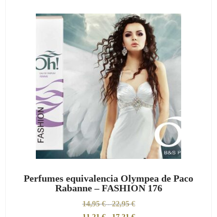
Perfumes equivalencia Olympea de Paco
Rabanne – FASHION 176
14,95
€
22,95
€
-
11,21
€
-
17,21
€