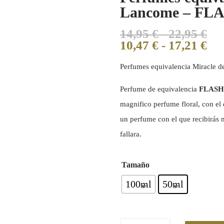
Lancome – FLA
14,95
€
-
22,95
€
10,47
€
-
17,21
€
Perfumes equivalencia Miracle
Perfume de equivalencia
FLASH
magnifico perfume floral, con el 
un perfume con el que recibirás 
fallara.
Tamaño
100ml
50ml