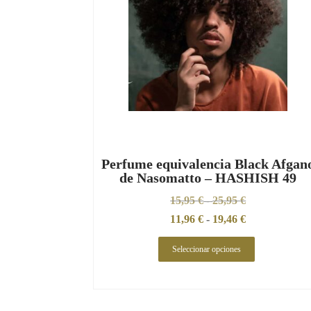
Perfume equivalencia Black Afgan
de Nasomatto – HASHISH 49
15,95
€
25,95
€
-
11,96
€
-
19,46
€
Seleccionar opciones