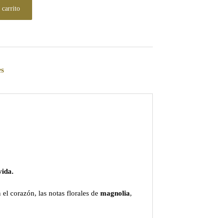
 carrito
es
vida.
 el corazón, las notas florales de
magnolia
,