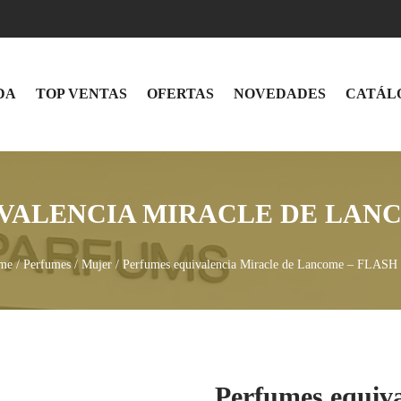
DA
TOP VENTAS
OFERTAS
NOVEDADES
CATÁL
VALENCIA MIRACLE DE LANCO
me
/
Perfumes
/
Mujer
/ Perfumes equivalencia Miracle de Lancome – FLASH
Perfumes equiva