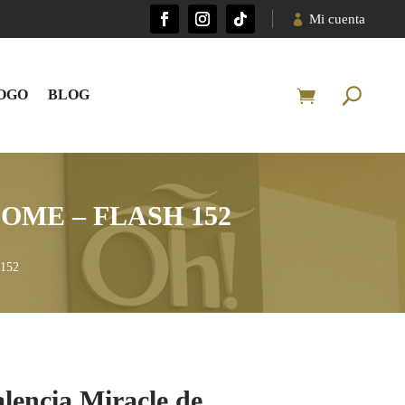
Mi cuenta
OGO
BLOG
ME – FLASH 152
 152
lencia Miracle de