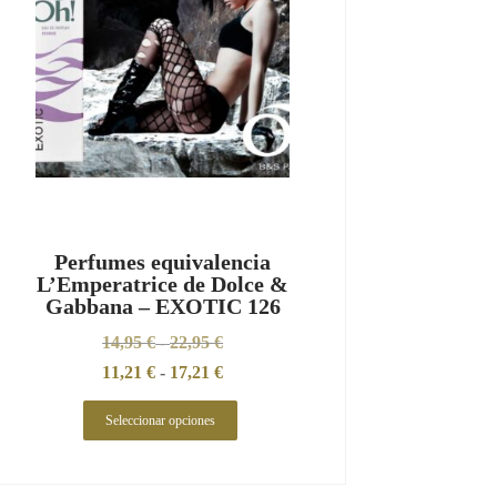
Perfumes equivalencia
L’Emperatrice de Dolce &
Gabbana – EXOTIC 126
14,95
€
22,95
€
-
11,21
€
-
17,21
€
Seleccionar opciones