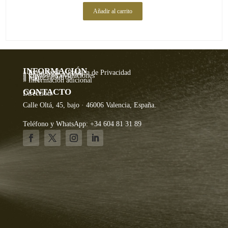
Añadir al carrito
INFORMACIÓN
» Aviso legal y Política de Privacidad
» Política de cookies
» Envíos y Devoluciones
» Sobre nosotros
» Faq
» Información adicional
CONTACTO
Dirección:
Calle Oltá, 45, bajo · 46006 Valencia, España.
Teléfono y WhatsApp: +34 604 81 31 89