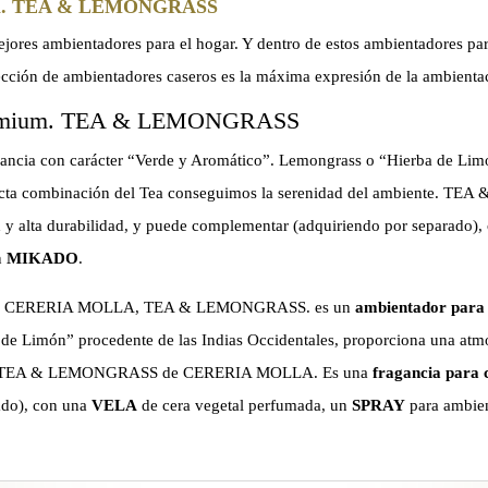
m. TEA & LEMONGRASS
ores ambientadores para el hogar. Y dentro de estos ambientadores p
 de ambientadores caseros es la máxima expresión de la ambientaci
mium. TEA & LEMONGRASS
ancia con carácter “Verde y Aromático”. Lemongrass o “Hierba de Limó
erfecta combinación del Tea conseguimos la serenidad del ambient
 y alta durabilidad, y puede complementar (adquiriendo por separado)
n
MIKADO
.
O de CERERIA MOLLA, TEA & LEMONGRASS. es un
ambientador para
e Limón” procedente de las Indias Occidentales, proporciona una atmó
ente. TEA & LEMONGRASS de CERERIA MOLLA. Es una
fragancia para 
ado), con una
VELA
de cera vegetal perfumada, un
SPRAY
para ambie