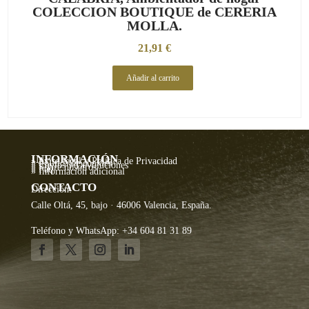
COLECCION BOUTIQUE de CERERIA
MOLLA.
21,91
€
Añadir al carrito
INFORMACIÓN
» Aviso legal y Política de Privacidad
» Política de cookies
» Envíos y Devoluciones
» Sobre nosotros
» Faq
» Información adicional
CONTACTO
Dirección:
Calle Oltá, 45, bajo · 46006 Valencia, España.
Teléfono y WhatsApp: +34 604 81 31 89