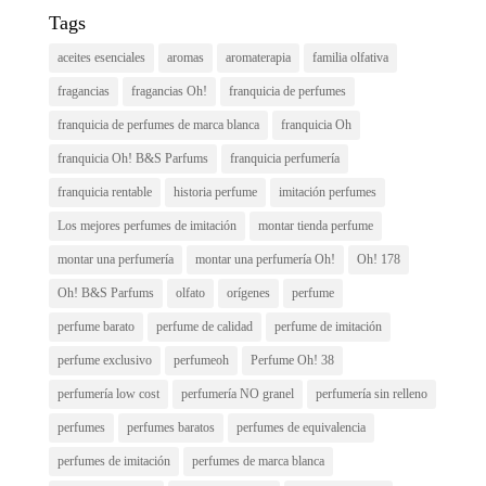
Tags
aceites esenciales
aromas
aromaterapia
familia olfativa
fragancias
fragancias Oh!
franquicia de perfumes
franquicia de perfumes de marca blanca
franquicia Oh
franquicia Oh! B&S Parfums
franquicia perfumería
franquicia rentable
historia perfume
imitación perfumes
Los mejores perfumes de imitación
montar tienda perfume
montar una perfumería
montar una perfumería Oh!
Oh! 178
Oh! B&S Parfums
olfato
orígenes
perfume
perfume barato
perfume de calidad
perfume de imitación
perfume exclusivo
perfumeoh
Perfume Oh! 38
perfumería low cost
perfumería NO granel
perfumería sin relleno
perfumes
perfumes baratos
perfumes de equivalencia
perfumes de imitación
perfumes de marca blanca