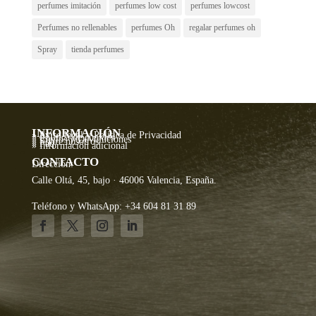
perfumes imitación
perfumes low cost
perfumes lowcost
Perfumes no rellenables
perfumes Oh
regalar perfumes oh
Spray
tienda perfumes
INFORMACIÓN
» Aviso legal y Política de Privacidad
» Política de cookies
» Envíos y Devoluciones
» Sobre nosotros
» Faq
» Información adicional
CONTACTO
Dirección:
Calle Oltá, 45, bajo · 46006 Valencia, España.
Teléfono y WhatsApp: +34 604 81 31 89