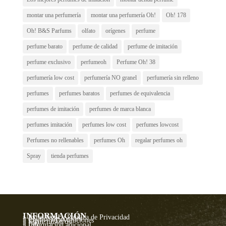
montar una perfumería
montar una perfumería Oh!
Oh! 178
Oh! B&S Parfums
olfato
orígenes
perfume
perfume barato
perfume de calidad
perfume de imitación
perfume exclusivo
perfumeoh
Perfume Oh! 38
perfumería low cost
perfumería NO granel
perfumería sin relleno
perfumes
perfumes baratos
perfumes de equivalencia
perfumes de imitación
perfumes de marca blanca
perfumes imitación
perfumes low cost
perfumes lowcost
Perfumes no rellenables
perfumes Oh
regalar perfumes oh
Spray
tienda perfumes
INFORMACIÓN
» Aviso legal y Política de Privacidad
» Política de cookies
» Envíos y Devoluciones
» Sobre nosotros
» Faq
» Información adicional