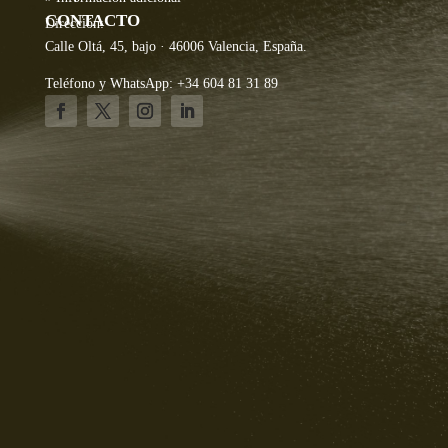
CONTACTO
Dirección:
Calle Oltá, 45, bajo · 46006 Valencia, España.
Teléfono y WhatsApp: +34 604 81 31 89