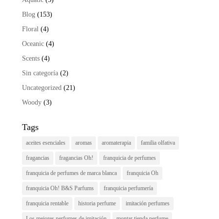
Blog
(153)
Floral
(4)
Oceanic
(4)
Scents
(4)
Sin categoría
(2)
Uncategorized
(21)
Woody
(3)
Tags
aceites esenciales
aromas
aromaterapia
familia olfativa
fragancias
fragancias Oh!
franquicia de perfumes
franquicia de perfumes de marca blanca
franquicia Oh
franquicia Oh! B&S Parfums
franquicia perfumería
franquicia rentable
historia perfume
imitación perfumes
Los mejores perfumes de imitación
montar tienda perfume