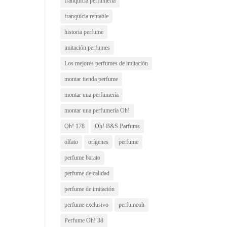
franquicia perfumería
franquicia rentable
historia perfume
imitación perfumes
Los mejores perfumes de imitación
montar tienda perfume
montar una perfumería
montar una perfumería Oh!
Oh! 178
Oh! B&S Parfums
olfato
orígenes
perfume
perfume barato
perfume de calidad
perfume de imitación
perfume exclusivo
perfumeoh
Perfume Oh! 38