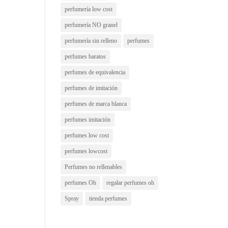
perfumería low cost
perfumería NO granel
perfumería sin relleno
perfumes
perfumes baratos
perfumes de equivalencia
perfumes de imitación
perfumes de marca blanca
perfumes imitación
perfumes low cost
perfumes lowcost
Perfumes no rellenables
perfumes Oh
regalar perfumes oh
Spray
tienda perfumes