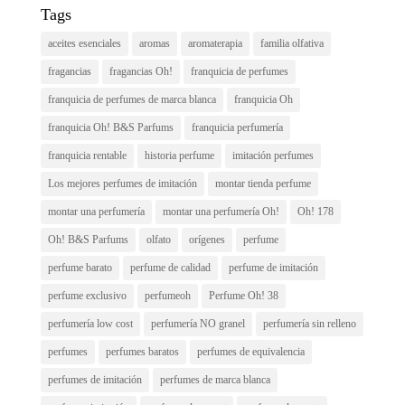
Tags
aceites esenciales
aromas
aromaterapia
familia olfativa
fragancias
fragancias Oh!
franquicia de perfumes
franquicia de perfumes de marca blanca
franquicia Oh
franquicia Oh! B&S Parfums
franquicia perfumería
franquicia rentable
historia perfume
imitación perfumes
Los mejores perfumes de imitación
montar tienda perfume
montar una perfumería
montar una perfumería Oh!
Oh! 178
Oh! B&S Parfums
olfato
orígenes
perfume
perfume barato
perfume de calidad
perfume de imitación
perfume exclusivo
perfumeoh
Perfume Oh! 38
perfumería low cost
perfumería NO granel
perfumería sin relleno
perfumes
perfumes baratos
perfumes de equivalencia
perfumes de imitación
perfumes de marca blanca