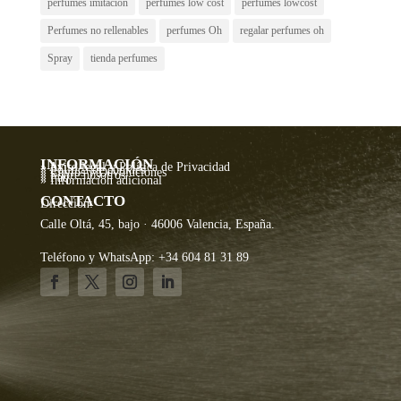
perfumes imitación
perfumes low cost
perfumes lowcost
Perfumes no rellenables
perfumes Oh
regalar perfumes oh
Spray
tienda perfumes
INFORMACIÓN
» Aviso legal y Política de Privacidad
» Política de cookies
» Envíos y Devoluciones
» Sobre nosotros
» Faq
» Información adicional
CONTACTO
Dirección:
Calle Oltá, 45, bajo · 46006 Valencia, España.
Teléfono y WhatsApp: +34 604 81 31 89