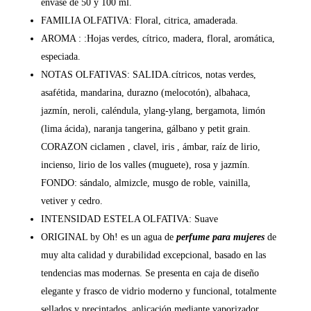
envase de 50 y 100 ml.
FAMILIA OLFATIVA: Floral, citrica, amaderada.
AROMA : :Hojas verdes, cítrico, madera, floral, aromática,
especiada.
NOTAS OLFATIVAS: SALIDA.cítricos, notas verdes,
asafétida, mandarina, durazno (melocotón), albahaca,
jazmín, neroli, caléndula, ylang-ylang, bergamota, limón
(lima ácida), naranja tangerina, gálbano y petit grain.
CORAZON ciclamen , clavel, iris , ámbar, raíz de lirio,
incienso, lirio de los valles (muguete), rosa y jazmín.
FONDO: sándalo, almizcle, musgo de roble, vainilla,
vetiver y cedro.
INTENSIDAD ESTELA OLFATIVA: Suave
ORIGINAL by Oh! es un agua de
perfume para mujeres
de
muy alta calidad y durabilidad excepcional, basado en las
tendencias mas modernas. Se presenta en caja de diseño
elegante y frasco de vidrio moderno y funcional, totalmente
sellados y precintados, aplicación mediante vaporizador.