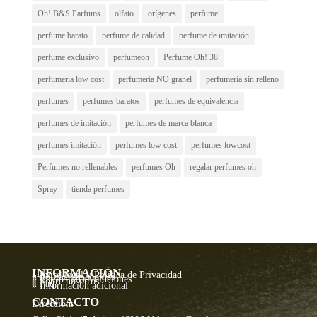
Oh! B&S Parfums
olfato
orígenes
perfume
perfume barato
perfume de calidad
perfume de imitación
perfume exclusivo
perfumeoh
Perfume Oh! 38
perfumería low cost
perfumería NO granel
perfumería sin relleno
perfumes
perfumes baratos
perfumes de equivalencia
perfumes de imitación
perfumes de marca blanca
perfumes imitación
perfumes low cost
perfumes lowcost
Perfumes no rellenables
perfumes Oh
regalar perfumes oh
Spray
tienda perfumes
INFORMACIÓN
» Aviso legal y Política de Privacidad
» Política de cookies
» Envíos y Devoluciones
» Sobre nosotros
» Faq
» Información adicional
CONTACTO
Dirección: