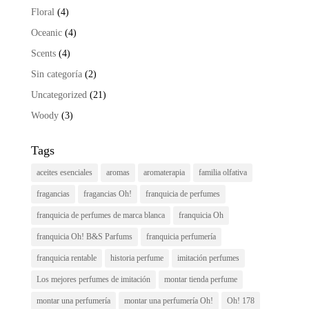
Floral
(4)
Oceanic
(4)
Scents
(4)
Sin categoría
(2)
Uncategorized
(21)
Woody
(3)
Tags
aceites esenciales
aromas
aromaterapia
familia olfativa
fragancias
fragancias Oh!
franquicia de perfumes
franquicia de perfumes de marca blanca
franquicia Oh
franquicia Oh! B&S Parfums
franquicia perfumería
franquicia rentable
historia perfume
imitación perfumes
Los mejores perfumes de imitación
montar tienda perfume
montar una perfumería
montar una perfumería Oh!
Oh! 178